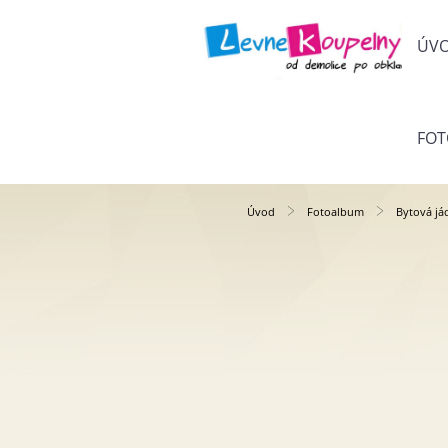
ÚV
FO
Úvod
Fotoalbum
Bytová já