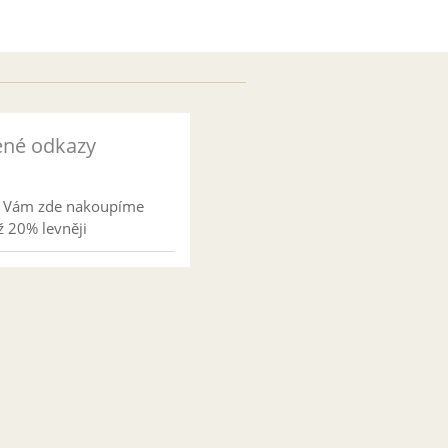
ené odkazy
l Vám zde nakoupíme
 20% levněji