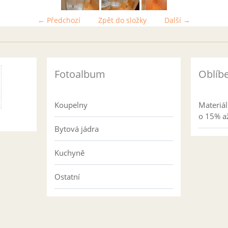
← Předchozí
Zpět do složky
Další →
Fotoalbum
Oblíb
Koupelny
Materiá
o 15% až
Bytová jádra
Kuchyně
Ostatní