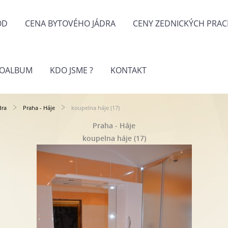
OD
CENA BYTOVÉHO JÁDRA
CENY ZEDNICKÝCH PRAC
TOALBUM
KDO JSME ?
KONTAKT
dra
Praha - Háje
koupelna háje (17)
Praha - Háje
koupelna háje (17)