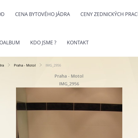
OD
CENA BYTOVÉHO JÁDRA
CENY ZEDNICKÝCH PRAC
TOALBUM
KDO JSME ?
KONTAKT
dra
Praha - Motol
IMG_2956
Praha - Motol
IMG_2956