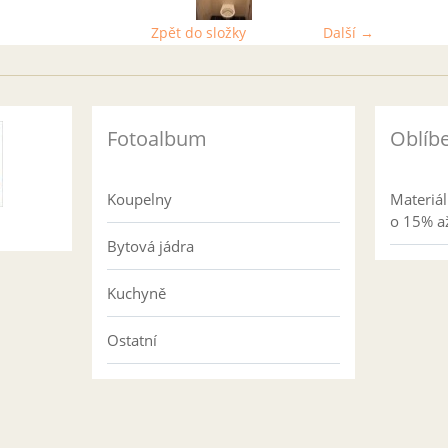
Zpět do složky
Další →
Fotoalbum
Oblíb
Koupelny
Materiá
o 15% až
Bytová jádra
Kuchyně
Ostatní