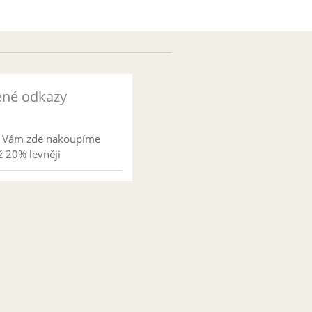
ené odkazy
l Vám zde nakoupíme
 20% levněji