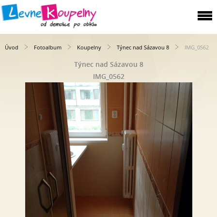
Úvod
Fotoalbum
Koupelny
Týnec nad Sázavou 8
IMG_0562
Týnec nad Sázavou 8
IMG_0562