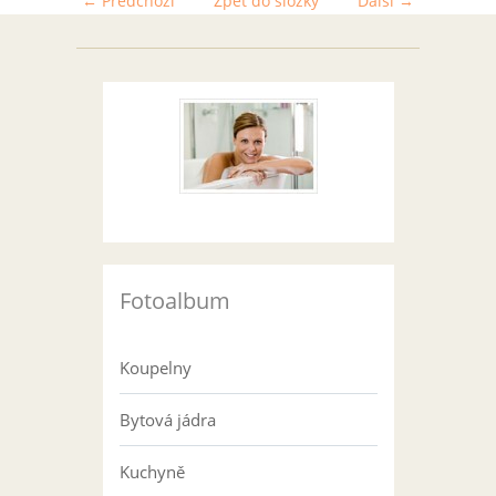
← Předchozí
Zpět do složky
Další →
Fotoalbum
Koupelny
Bytová jádra
Kuchyně