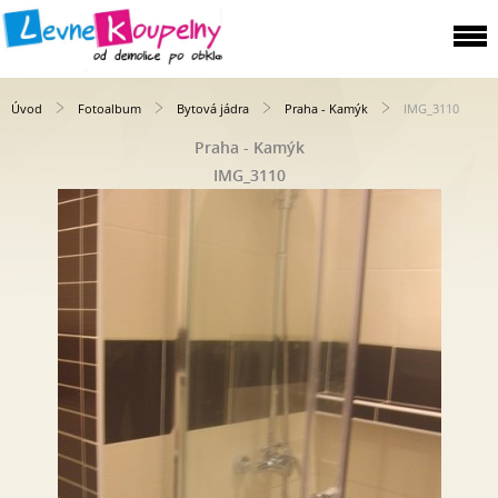
Úvod
Fotoalbum
Bytová jádra
Praha - Kamýk
IMG_3110
Praha - Kamýk
IMG_3110