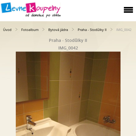
Úvod
Fotoalbum
Bytová jádra
Praha - Stodůlky II
IMG_0042
Praha - Stodůlky II
IMG_0042