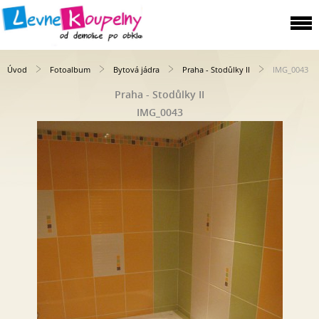
Úvod
Fotoalbum
Bytová jádra
Praha - Stodůlky II
IMG_0043
Praha - Stodůlky II
IMG_0043