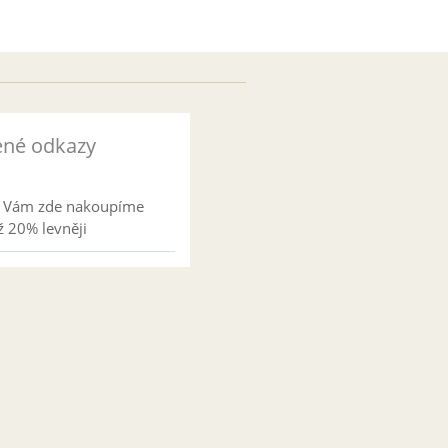
ené odkazy
l Vám zde nakoupíme
 20% levněji