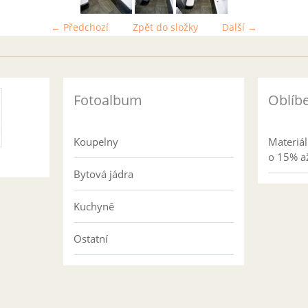
← Předchozí
Zpět do složky
Další →
Fotoalbum
Oblíb
Koupelny
Materiá
o 15% až
Bytová jádra
Kuchyně
Ostatní