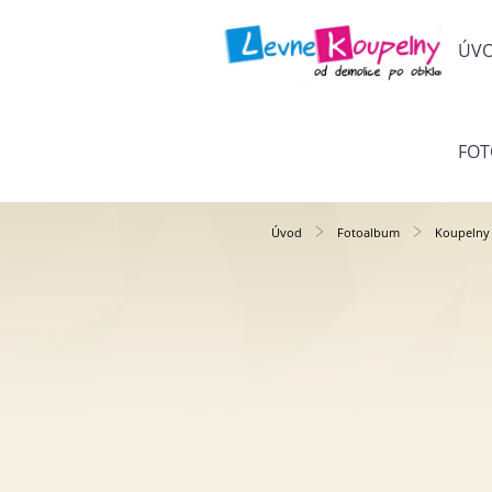
ÚV
FO
Úvod
Fotoalbum
Koupelny