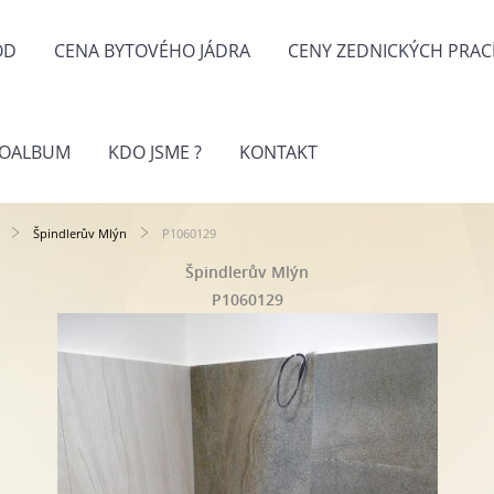
OD
CENA BYTOVÉHO JÁDRA
CENY ZEDNICKÝCH PRAC
TOALBUM
KDO JSME ?
KONTAKT
Špindlerův Mlýn
P1060129
Špindlerův Mlýn
P1060129