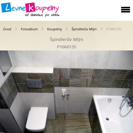
Úvod
Fotoalbum
Koupelny
Špindlerův Mlýn
P1060135
Špindlerův Mlýn
P1060135