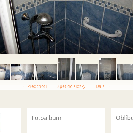
← Předchozí
Zpět do složky
Další →
Fotoalbum
Oblíb