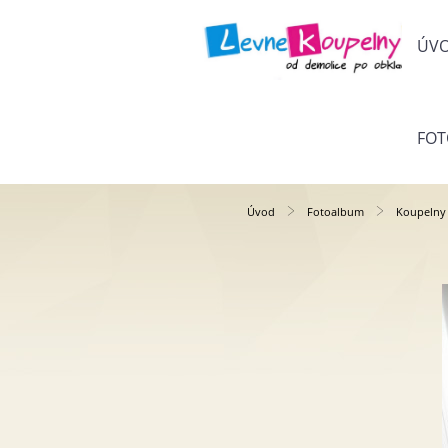
ÚV
FO
Úvod
Fotoalbum
Koupelny