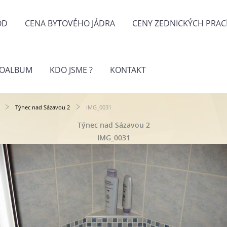
OD
CENA BYTOVÉHO JÁDRA
CENY ZEDNICKÝCH PRAC
TOALBUM
KDO JSME ?
KONTAKT
Týnec nad Sázavou 2
IMG_0031
Týnec nad Sázavou 2
IMG_0031