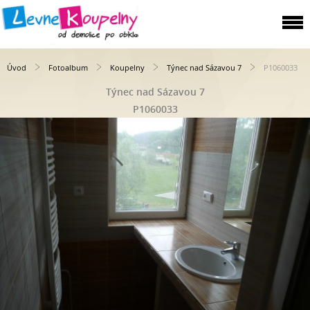
Úvod
Fotoalbum
Koupelny
Týnec nad Sázavou 7
P1060033
Týnec nad Sázavou 7
P1060033