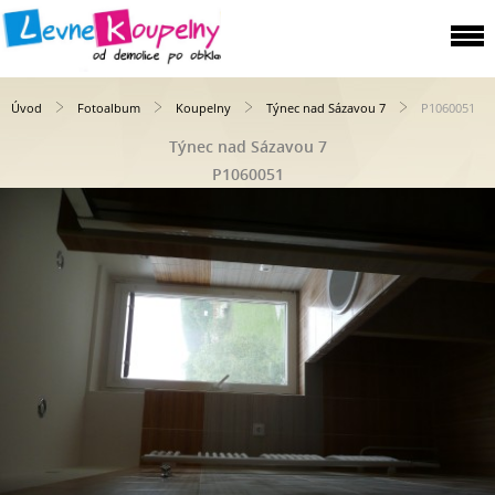
Úvod
Fotoalbum
Koupelny
Týnec nad Sázavou 7
P1060051
Týnec nad Sázavou 7
P1060051